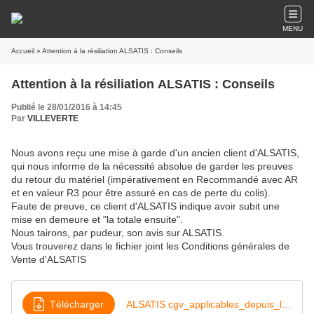
MENU
Accueil
» Attention à la résiliation ALSATIS : Conseils
Attention à la résiliation ALSATIS : Conseils
Publié le 28/01/2016 à 14:45
Par
VILLEVERTE
Nous avons reçu une mise à garde d'un ancien client d'ALSATIS,
qui nous informe de la nécessité absolue de garder les preuves
du retour du matériel (impérativement en Recommandé avec AR
et en valeur R3 pour être assuré en cas de perte du colis).
Faute de preuve, ce client d'ALSATIS indique avoir subit une
mise en demeure et "la totale ensuite".
Nous tairons, par pudeur, son avis sur ALSATIS.
Vous trouverez dans le fichier joint les Conditions générales de
Vente d'ALSATIS
Télécharger
ALSATIS cgv_applicables_depuis_le_7_juin_2013_e_pdf