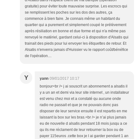
d'Alsatis dans l'espace client de ma banque (opération
gratuite) pour éviter toute mauvaise surprise. Les escrocs qui
se remplissent les poches sur les dos des autres, ça
commence à bien faire. Je connais même un habitant du
quartier qui a purement et simplement coupé le prélèvement
après résiliation en bonne et due forme et qui n'a même pas
renvoyé le matériel, gardant celui-ci à disposition d'Alsatis qui
trainait des pieds pour lui envoyer les étiquettes de retour. Et
Alsatis n'enverra jamais d'Huissier vu le rapport coût/bénéfice
de l'opération....
Y
yann
09/01/2017 10:17
bonjour<br /> j ai souscrit un abonnement a alsatis il
y a un an et demi via leur site internet , un installateur
est venu chez moi et a constaté qu aucune onde
radio ne passait et que je ne pouvais donc pas
disposer de leur service ensuite il est repartis en me
laissant la box sur les bras.<br /> je n’ai plus jamais
eu de nouvelle d alsatis pendant 18 mois jusqu a ce
qu ils me réclament de leur retourner la box ou de
payer 115euros .cette box je l ai garder pendant 1 an