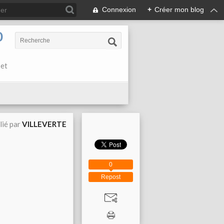
Connexion
+
Créer mon blog
0
 et
lié par
VILLEVERTE
0
Repost