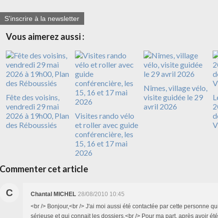
S'inscrire à la newsletter
Vous aimerez aussi :
Nîmes, village vélo,
Fête des voisins,
visite guidée le 29
L
vendredi 29 mai
avril 2026
2
2026 à 19h00, Plan
Visites rando vélo
d
des Réboussiés
et roller avec guide
V
conférencière, les
15, 16 et 17 mai
2026
Commenter cet article
C
Chantal MICHEL
28/08/2010 10:45
<br /> Bonjour,<br /> J'ai moi aussi été contactée par cette personne q
sérieuse et qui connait les dossiers.<br /> Pour ma part, après avoir é