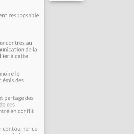
rent responsable
rencontrés au
munication de la
llier à cette
émoire le
t émis des
et partage des
 de ces
ntré en conflit
r contourner ce