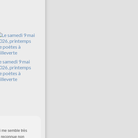
e samedi 9 mai
026, printemps
e poètes à
illeverte
ui me semble très
té reconnue non