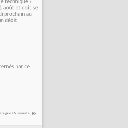
de technique »
1 août et doit se
di prochain au
un débit
cernés par ce
arrigue à Villeverte