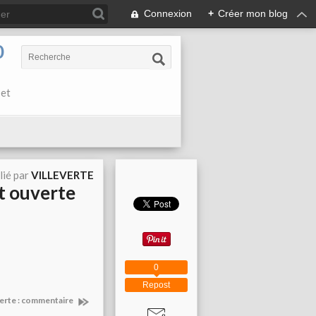
Connexion
+
Créer mon blog
0
 et
lié par
VILLEVERTE
t ouverte
0
Repost
everte : commentaire