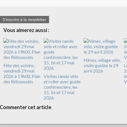
S'inscrire à la newsletter
Vous aimerez aussi :
Nîmes, village vélo,
Fête des voisins,
visite guidée le 29
L
vendredi 29 mai
avril 2026
2
2026 à 19h00, Plan
Visites rando vélo
d
des Réboussiés
et roller avec guide
V
conférencière, les
15, 16 et 17 mai
2026
Commenter cet article