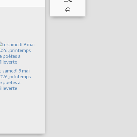
e samedi 9 mai
026, printemps
e poètes à
illeverte