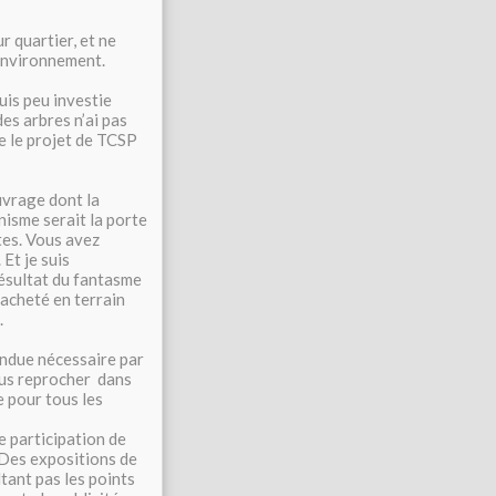
r quartier, et ne
 environnement.
uis peu investie
es arbres n’ai pas
e le projet de TCSP
ouvrage dont la
nisme serait la porte
tes. Vous avez
Et je suis
sultat du fantasme
 acheté en terrain
.
endue nécessaire par
ous reprocher dans
 pour tous les
de participation de
. Des expositions de
tant pas les points