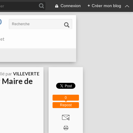
Connexion
+
Créer mon blog
0
 et
lié par
VILLEVERTE
r Maire de
0
Repost