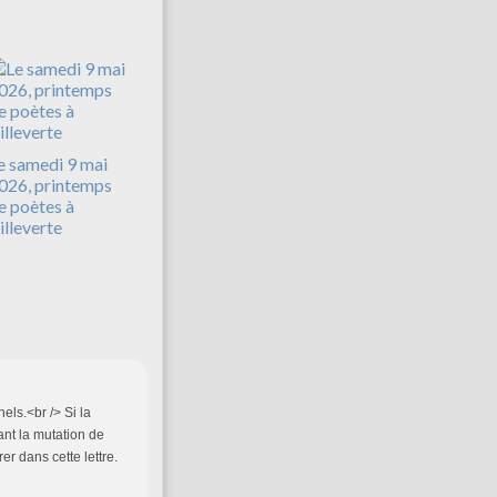
e samedi 9 mai
026, printemps
e poètes à
illeverte
els.<br /> Si la
nt la mutation de
er dans cette lettre.