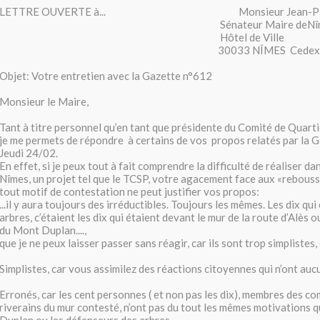
LETTRE OUVERTE à... Monsieur Jean-Paul
Sénateur Maire deNîm
Hôtel de Ville
30033 NÎMES Cedex 
Objet: Votre entretien avec la Gazette n°612
Monsieur le Maire,
Tant à titre personnel qu’en tant que présidente du Comité de Quartie
je me permets de répondre à certains de vos propos relatés par la 
Jeudi 24/02.
En effet, si je peux tout à fait comprendre la difficulté de réaliser d
Nîmes, un projet tel que le TCSP, votre agacement face aux «reboussi
tout motif de contestation ne peut justifier vos propos:
...il y aura toujours des irréductibles. Toujours les mêmes. Les dix qui
arbres, c’étaient les dix qui étaient devant le mur de la route d’Alès 
du Mont Duplan....,
que je ne peux laisser passer sans réagir, car ils sont trop simplistes,
Simplistes, car vous assimilez des réactions citoyennes qui n’ont au
Erronés, car les cent personnes ( et non pas les dix), membres des com
riverains du mur contesté, n’ont pas du tout les mêmes motivations 