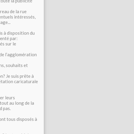
oute la publicité
reau de la rue
entuels intéressés,
age...
is à disposition du
senté par:
és sur le
 de l’agglomération
ns, souhaits et
n? Je suis prête à
étation caricaturale
er leurs
 tout au long de la
d pas.
ont tous disposés à