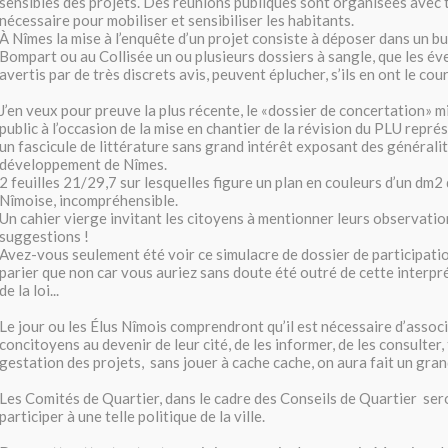
sensibles des projets. Des réunions publiques sont organisées avec t
nécessaire pour mobiliser et sensibiliser les habitants.
À Nîmes la mise à l’enquête d’un projet consiste à déposer dans un bu
Bompart ou au Collisée un ou plusieurs dossiers à sangle, que les év
avertis par de très discrets avis, peuvent éplucher, s’ils en ont le cour
J’en veux pour preuve la plus récente, le «dossier de concertation» m
public à l’occasion de la mise en chantier de la révision du PLU repré
un fascicule de littérature sans grand intérêt exposant des généralit
développement de Nîmes.
2 feuilles 21/29,7 sur lesquelles figure un plan en couleurs d’un dm2
Nîmoise, incompréhensible.
Un cahier vierge invitant les citoyens à mentionner leurs observatio
suggestions !
Avez-vous seulement été voir ce simulacre de dossier de participatio
parier que non car vous auriez sans doute été outré de cette interpr
de la loi...
Le jour ou les Élus Nîmois comprendront qu’il est nécessaire d’associ
concitoyens au devenir de leur cité, de les informer, de les consulter,
gestation des projets, sans jouer à cache cache, on aura fait un gran
Les Comités de Quartier, dans le cadre des Conseils de Quartier ser
participer à une telle politique de la ville.