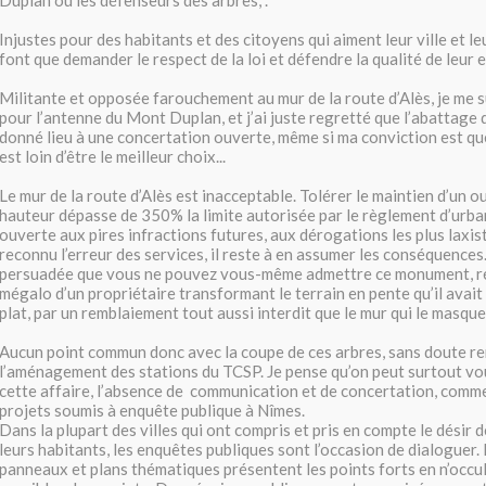
Duplan ou les défenseurs des arbres, .
Injustes pour des habitants et des citoyens qui aiment leur ville et leu
font que demander le respect de la loi et défendre la qualité de leur
Militante et opposée farouchement au mur de la route d’Alès, je me s
pour l’antenne du Mont Duplan, et j’ai juste regretté que l’abattage d
donné lieu à une concertation ouverte, même si ma conviction est qu
est loin d’être le meilleur choix...
Le mur de la route d’Alès est inacceptable. Tolérer le maintien d’un 
hauteur dépasse de 350% la limite autorisée par le règlement d’urba
ouverte aux pires infractions futures, aux dérogations les plus laxis
reconnu l’erreur des services, il reste à en assumer les conséquences. 
persuadée que vous ne pouvez vous-même admettre ce monument, ré
mégalo d’un propriétaire transformant le terrain en pente qu’il avait
plat, par un remblaiement tout aussi interdit que le mur qui le masque
Aucun point commun donc avec la coupe de ces arbres, sans doute r
l’aménagement des stations du TCSP. Je pense qu’on peut surtout v
cette affaire, l’absence de communication et de concertation, comme
projets soumis à enquête publique à Nîmes.
Dans la plupart des villes qui ont compris et pris en compte le désir 
leurs habitants, les enquêtes publiques sont l’occasion de dialoguer
panneaux et plans thématiques présentent les points forts en n’occul