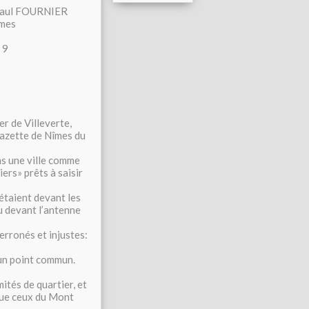
 FOURNIER
es
9
r de Villeverte,
Gazette de Nîmes du
ans une ville comme
ers» prêts à saisir
 étaient devant les
ou devant l’antenne
 erronés et injustes:
cun point commun.
ités de quartier, et
que ceux du Mont