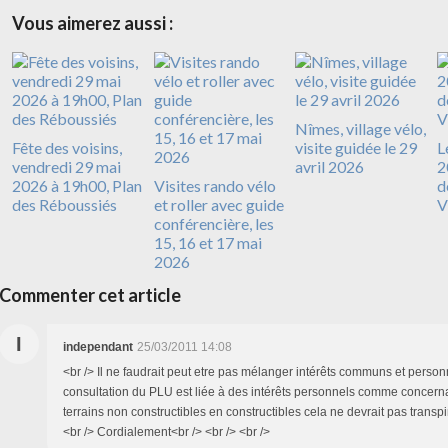
Vous aimerez aussi :
Nîmes, village vélo,
Fête des voisins,
visite guidée le 29
L
vendredi 29 mai
avril 2026
2
2026 à 19h00, Plan
Visites rando vélo
d
des Réboussiés
et roller avec guide
V
conférencière, les
15, 16 et 17 mai
2026
Commenter cet article
I
independant
25/03/2011 14:08
<br /> Il ne faudrait peut etre pas mélanger intérêts communs et personn
consultation du PLU est liée à des intérêts personnels comme concerna
terrains non constructibles en constructibles cela ne devrait pas transpir
<br /> Cordialement<br /> <br /> <br />