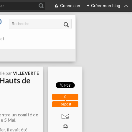
Connexion
+
Créer mon blog
0
 et
lié par
VILLEVERTE
 Hauts de
0
Repost
entre un comité de
he 5 Mai.
r, il avait été