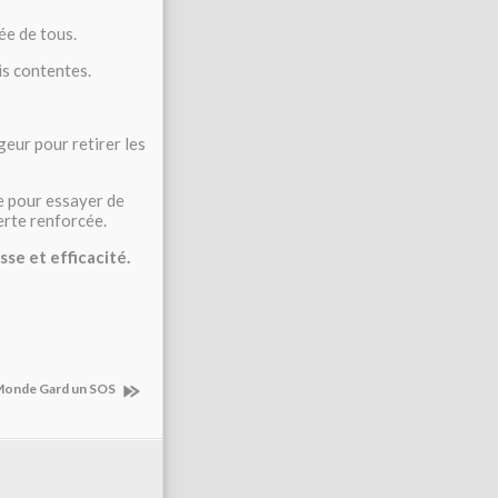
ée de tous.
is contentes.
eur pour retirer les
e pour essayer de
erte renforcée.
sse et efficacité.
 Monde Gard un SOS