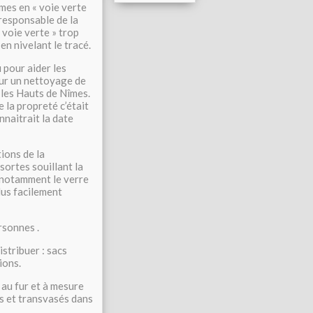
mes en « voie verte
 responsable de la
 voie verte » trop
n nivelant le tracé.
pour aider les
our un nettoyage de
t les Hauts de Nîmes.
 la propreté c’était
nnaitrait la date
ions de la
sortes souillant la
, notamment le verre
plus facilement
rsonnes .
stribuer : sacs
ions.
, au fur et à mesure
cs et transvasés dans