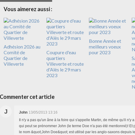
Vous aimerez aussi :
Bonne Année et
Adhésion 2026 au
meilleurs voeux
Comité de
Coupure d'eau
pour 2023
Quartier de
quartiers
S
Villeverte
Villeverte et route
n
d'Alès le 29 mars
A
2023
v
n
N
Commenter cet article
J
John
13/05/2013 13:16
Il n'y a pas qu'un âne à la foire qui s'appelle Martin, de même qu'il n'y
qui peut se prénommer John (le terme Doe n'a pas été mentionné)! Et pou
le nom &quot;John Doe&quot; est utilisé par les anglo-saxons depuis l