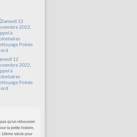
amedi 12
ovembre 2022,
ppel à
olontaires
ettoyage Pointe
ord
 a pas qu'un réboussier
r la petite histoire,
e 18ème siècle pour