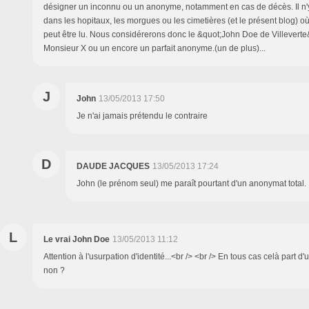
désigner un inconnu ou un anonyme, notamment en cas de décès. Il n'
dans les hopitaux, les morgues ou les cimetières (et le présent blog) 
peut être lu. Nous considérerons donc le &quot;John Doe de Villever
Monsieur X ou un encore un parfait anonyme.(un de plus)...
J
John
13/05/2013 17:50
Je n'ai jamais prétendu le contraire
D
DAUDE JACQUES
13/05/2013 17:24
John (le prénom seul) me paraît pourtant d'un anonymat total.
L
Le vrai John Doe
13/05/2013 11:12
Attention à l'usurpation d'identité...<br /> <br /> En tous cas celà part d
non ?