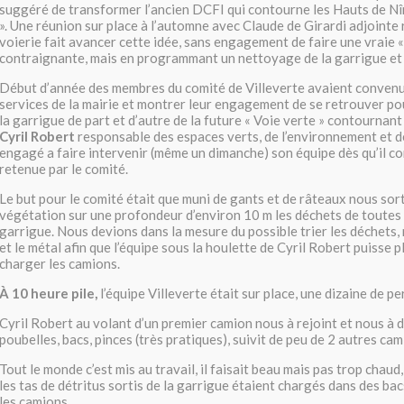
suggéré de transformer l’ancien DCFI qui contourne les Hauts de Nî
». Une réunion sur place à l’automne avec Claude de Girardi adjointe
voierie fait avancer cette idée, sans engagement de faire une vraie «
contraignante, mais en programmant un nettoyage de la garrigue et e
Début d’année des membres du comité de Villeverte avaient convenu 
services de la mairie et montrer leur engagement de se retrouver p
la garrigue de part et d’autre de la future « Voie verte » contournan
Cyril Robert
responsable des espaces verts, de l’environnement et de
engagé a faire intervenir (même un dimanche) son équipe dès qu’il co
retenue par le comité.
Le but pour le comité était que muni de gants et de râteaux nous sort
végétation sur une profondeur d’environ 10 m les déchets de toutes 
garrigue. Nous devions dans la mesure du possible trier les déchets
et le métal afin que l’équipe sous la houlette de Cyril Robert puisse 
charger les camions.
À 10 heure pile,
l’équipe Villeverte était sur place, une dizaine de pe
Cyril Robert au volant d’un premier camion nous à rejoint et nous à di
poubelles, bacs, pinces (très pratiques), suivit de peu de 2 autres cam
Tout le monde c’est mis au travail, il faisait beau mais pas trop chaud
les tas de détritus sortis de la garrigue étaient chargés dans des ba
les camions.