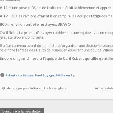
À 11 H
une pose café, jus de fruits cake était la bienvenue et appréci
À 12 H 30
les camions étaient bien remplis, les équipes fatiguées ma
800 m environ ont été nettoyés, BRAVO !
Cyril Robert a promis d’envoyer rapidement une équipe avec un charg
gravats trop encombrants.
Il a été convenu avant de se quitter, d’organiser une deuxième séanc
rejoindre l’entrée des Hauts de Nîmes, en espérant une équipe Villev
Encore un grand merci à l’équipe de Cyril Robert qui allie gentille
,
,
#Hauts de Nîmes
#nettoyage
#Villeverte
deux cages pour lutter contre les sangliers
Artisans du
S'inscrire à la newsletter