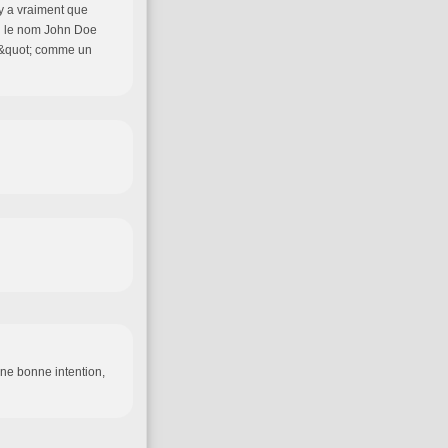
y a vraiment que
où le nom John Doe
te&quot; comme un
'une bonne intention,