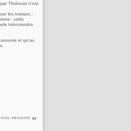
é par Tholozan n'est
tuer les travaux :
ylone : cette
ole interviendra
 assurée et qu'au
s.
ADSL : MESSAGES