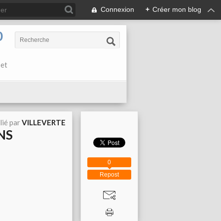
Connexion
+
Créer mon blog
0
 et
lié par
VILLEVERTE
NS
0
Repost