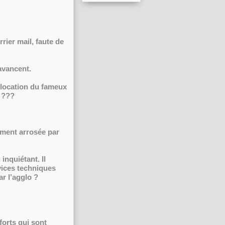
rier mail, faute de
avancent.
 location du fameux
e ???
tement arrosée par
inquiétant. Il
vices techniques
ar l’agglo ?
forts qui sont