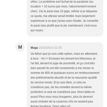
villes. Le problème est l'achat de la parabole (ou
location + 10 euros par mois, l'abonnement revient
cher). J'ai le pack max 10 giga, même si je dépasse
ce quota, ma vitesse serait limitée mais largement
supérieure à ce que j'avais avec Alsatis. Je conseille
le pack max plutôt que le jet, maintenant, c'est vous
qui voyez .
M
Maga
23/10/2014 22:35
Va falloir que je vois cette option, mais en attendant,
à tous : <br /> Envoyez-les devant les tribunaux, je
l'ai fait, devant le juge de proximité, et ça c'est très
bien passé! Ils ont été condamnés à me verser la
somme de 800 et quelques euros en remboursement
des prélèvements abusifs et de la mauvaise qualité
du service rendu. Et je suis libre, si cela ne
s'améliore pas, de les remettre devant la même
juridiction si cela ne s'améliore pas. Alors faites-le
aussi! Plus vous vous bougerez, plus ils devront
aussi onduler de la couenne s'ils ne veulent pas
fermer boutique. Donc allez-y!!