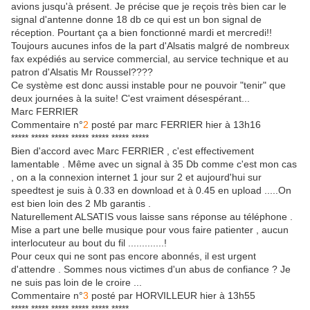
avions jusqu'à présent. Je précise que je reçois très bien car le
signal d'antenne donne 18 db ce qui est un bon signal de
réception. Pourtant ça a bien fonctionné mardi et mercredi!!
Toujours aucunes infos de la part d'Alsatis malgré de nombreux
fax expédiés au service commercial, au service technique et au
patron d'Alsatis Mr Roussel????
Ce système est donc aussi instable pour ne pouvoir "tenir" que
deux journées à la suite! C'est vraiment désespérant...
Marc FERRIER
Commentaire n°
2
posté par marc FERRIER hier à 13h16
***** ***** ***** ***** ***** ***** *****
Bien d'accord avec Marc FERRIER , c'est effectivement
lamentable . Même avec un signal à 35 Db comme c'est mon cas
, on a la connexion internet 1 jour sur 2 et aujourd'hui sur
speedtest je suis à 0.33 en download et à 0.45 en upload .....On
est bien loin des 2 Mb garantis .
Naturellement ALSATIS vous laisse sans réponse au téléphone .
Mise a part une belle musique pour vous faire patienter , aucun
interlocuteur au bout du fil .............!
Pour ceux qui ne sont pas encore abonnés, il est urgent
d'attendre . Sommes nous victimes d'un abus de confiance ? Je
ne suis pas loin de le croire ...
Commentaire n°
3
posté par HORVILLEUR hier à 13h55
***** ***** ***** ***** ***** *****