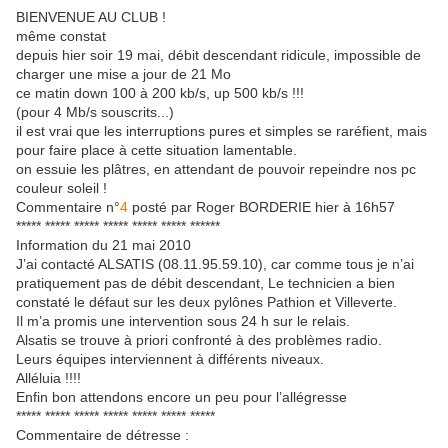
BIENVENUE AU CLUB !
même constat
depuis hier soir 19 mai, débit descendant ridicule, impossible de
charger une mise a jour de 21 Mo
ce matin down 100 à 200 kb/s, up 500 kb/s !!!
(pour 4 Mb/s souscrits...)
il est vrai que les interruptions pures et simples se raréfient, mais
pour faire place à cette situation lamentable.
on essuie les plâtres, en attendant de pouvoir repeindre nos pc
couleur soleil !
Commentaire n°
4
posté par Roger BORDERIE hier à 16h57
***** ***** ***** ***** ***** ***** ******
Information du 21 mai 2010
J’ai contacté ALSATIS (08.11.95.59.10), car comme tous je n’ai
pratiquement pas de débit descendant, Le technicien a bien
constaté le défaut sur les deux pylônes Pathion et Villeverte.
Il m’a promis une intervention sous 24 h sur le relais.
Alsatis se trouve à priori confronté à des problèmes radio.
Leurs équipes interviennent à différents niveaux.
Alléluia !!!!
Enfin bon attendons encore un peu pour l’allégresse
***** ***** ***** ***** ***** ***** *****
Commentaire de détresse :