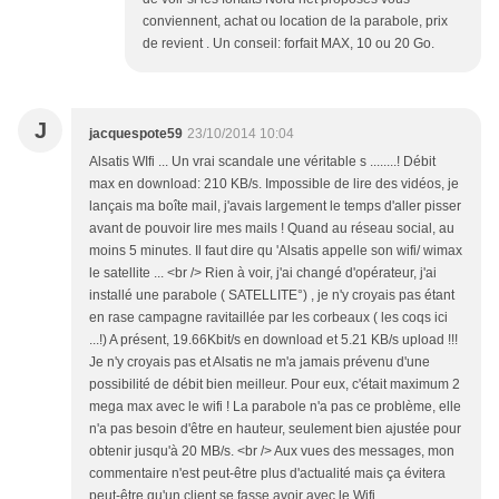
conviennent, achat ou location de la parabole, prix
de revient . Un conseil: forfait MAX, 10 ou 20 Go.
J
jacquespote59
23/10/2014 10:04
Alsatis WIfi ... Un vrai scandale une véritable s ........! Débit
max en download: 210 KB/s. Impossible de lire des vidéos, je
lançais ma boîte mail, j'avais largement le temps d'aller pisser
avant de pouvoir lire mes mails ! Quand au réseau social, au
moins 5 minutes. Il faut dire qu 'Alsatis appelle son wifi/ wimax
le satellite ... <br /> Rien à voir, j'ai changé d'opérateur, j'ai
installé une parabole ( SATELLITE°) , je n'y croyais pas étant
en rase campagne ravitaillée par les corbeaux ( les coqs ici
...!) A présent, 19.66Kbit/s en download et 5.21 KB/s upload !!!
Je n'y croyais pas et Alsatis ne m'a jamais prévenu d'une
possibilité de débit bien meilleur. Pour eux, c'était maximum 2
mega max avec le wifi ! La parabole n'a pas ce problème, elle
n'a pas besoin d'être en hauteur, seulement bien ajustée pour
obtenir jusqu'à 20 MB/s. <br /> Aux vues des messages, mon
commentaire n'est peut-être plus d'actualité mais ça évitera
peut-être qu'un client se fasse avoir avec le Wifi .