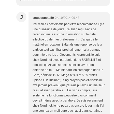
J
jacquespote59
24/10/2014 09:48
J'ai résilié chez Alsatis par lettre recommandée il y a
une quinzaine de jours. J'ai bien reçu l'avis de
réception mais aucune information sur la date
effective du dernier prélèvement ... J'ai gardé le
matériel en location , j'attends une réponse de leur
part, en tout cas, j'irai prochainement à la banque
pour interdire les prélèvements. A présent, je suis
chez Nord net avec parabole, donc SATELLITE et
non wifi qu'Alsatis appelle satellite !avec son
antenne de m....! Maintenant, en campagne dans le
Gers, débit de 19.66 Mega bits /s et 5.25 Mbit/s
upload ! Hallucinant, je n'y croyais pas et Alsatis ne
m'a jamais prévenu que j'aurais pu avoir un meilleur
résultat avec parabole ... En fin de compte, leur
système ne fonctionne peut-être pas comme il
devrait même avec la parabole. Je suis récemment
chez Nord net, je ne peux pas encore juger mais j'ai
une connexion meilleure que l'adsl dans certaines