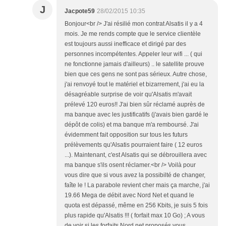
J
Jacpote59
28/02/2015 10:35
Bonjour<br /> J'ai résilié mon contrat Alsatis il y a 4
mois. Je me rends compte que le service clientèle
est toujours aussi inefficace et dirigé par des
personnes incompétentes. Appeler leur wifi ... ( qui
ne fonctionne jamais d'ailleurs) .. le satellite prouve
bien que ces gens ne sont pas sérieux. Autre chose,
j'ai renvoyé tout le matériel et bizarrement, j'ai eu la
désagréable surprise de voir qu'Alsatis m'avait
prélevé 120 euros!! J'ai bien sûr réclamé auprès de
ma banque avec les justificatifs (j'avais bien gardé le
dépôt de colis) et ma banque m'a remboursé. J'ai
évidemment fait opposition sur tous les futurs
prélèvements qu'Alsatis pourraient faire ( 12 euros
...). Maintenant, c'est Alsatis qui se débrouillera avec
ma banque s'ils osent réclamer.<br /> Voilà pour
vous dire que si vous avez la possibilté de changer,
faîte le ! La parabole revient cher mais ça marche, j'ai
19.66 Mega de débit avec Nord Net et quand le
quota est dépassé, même en 256 Kbits, je suis 5 fois
plus rapide qu'Alsatis !!! ( forfait max 10 Go) ; A vous
de voir si les forfaits Nord net proposés vous