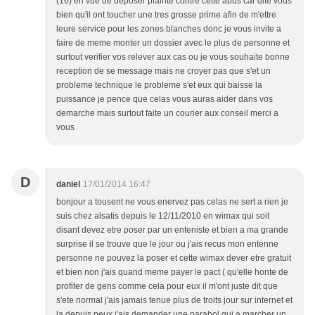
(16) en vue de deposer plainte contre cette abus car dite vous
bien qu'il ont toucher une tres grosse prime afin de m'ettre
leure service pour les zones blanches donc je vous invite a
faire de meme monter un dossier avec le plus de personne et
surtout verifier vos relever aux cas ou je vous souhaite bonne
reception de se message mais ne croyer pas que s'et un
probleme technique le probleme s'et eux qui baisse la
puissance je pence que celas vous auras aider dans vos
demarche mais surtout faite un courier aux conseil merci a
vous
D
daniel
17/01/2014 16:47
bonjour a tousent ne vous enervez pas celas ne sert a rien je
suis chez alsatis depuis le 12/11/2010 en wimax qui soit
disant devez etre poser par un enteniste et bien a ma grande
surprise il se trouve que le jour ou j'ais recus mon entenne
personne ne pouvez la poser et cette wimax dever etre gratuit
et bien non j'ais quand meme payer le pact ( qu'elle honte de
profiter de gens comme cela pour eux il m'ont juste dit que
s'ete normal j'ais jamais tenue plus de troits jour sur internet et
la depuis peux j'ais demander une parabol qui a marcher un