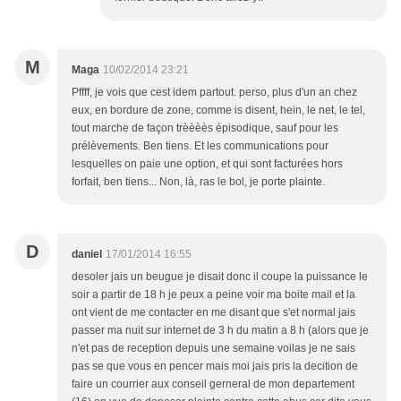
M
Maga
10/02/2014 23:21
Pffff, je vois que cest idem partout. perso, plus d'un an chez
eux, en bordure de zone, comme is disent, hein, le net, le tel,
tout marche de façon trèèèès épisodique, sauf pour les
prélèvements. Ben tiens. Et les communications pour
lesquelles on paie une option, et qui sont facturées hors
forfait, ben tiens... Non, là, ras le bol, je porte plainte.
D
daniel
17/01/2014 16:55
desoler jais un beugue je disait donc il coupe la puissance le
soir a partir de 18 h je peux a peine voir ma boite mail et la
ont vient de me contacter en me disant que s'et normal jais
passer ma nuit sur internet de 3 h du matin a 8 h (alors que je
n'et pas de reception depuis une semaine voilas je ne sais
pas se que vous en pencer mais moi jais pris la decition de
faire un courrier aux conseil gerneral de mon departement