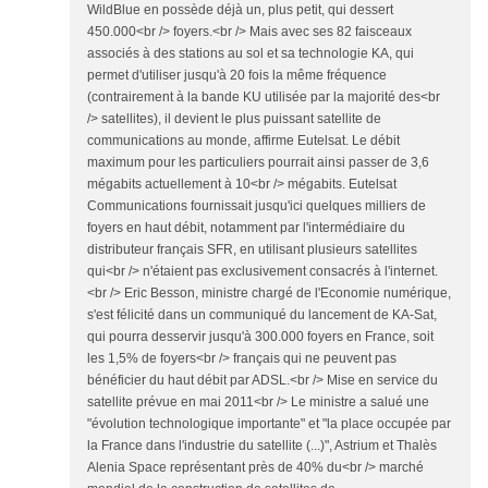
WildBlue en possède déjà un, plus petit, qui dessert
450.000<br /> foyers.<br /> Mais avec ses 82 faisceaux
associés à des stations au sol et sa technologie KA, qui
permet d'utiliser jusqu'à 20 fois la même fréquence
(contrairement à la bande KU utilisée par la majorité des<br
/> satellites), il devient le plus puissant satellite de
communications au monde, affirme Eutelsat. Le débit
maximum pour les particuliers pourrait ainsi passer de 3,6
mégabits actuellement à 10<br /> mégabits. Eutelsat
Communications fournissait jusqu'ici quelques milliers de
foyers en haut débit, notamment par l'intermédiaire du
distributeur français SFR, en utilisant plusieurs satellites
qui<br /> n'étaient pas exclusivement consacrés à l'internet.
<br /> Eric Besson, ministre chargé de l'Economie numérique,
s'est félicité dans un communiqué du lancement de KA-Sat,
qui pourra desservir jusqu'à 300.000 foyers en France, soit
les 1,5% de foyers<br /> français qui ne peuvent pas
bénéficier du haut débit par ADSL.<br /> Mise en service du
satellite prévue en mai 2011<br /> Le ministre a salué une
"évolution technologique importante" et "la place occupée par
la France dans l'industrie du satellite (...)", Astrium et Thalès
Alenia Space représentant près de 40% du<br /> marché