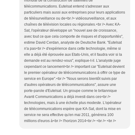
mondial de la construction de satellites de
télécommunications. Eutelsat entend s'adresser aux
particuliers mais aussi aux entreprises pour leurs applications
de télésurveillance ou de<br /> vidéosurveillance, et aux
chaînes de télévision locales ou régionales.<br /> Avec KA-
Sat, l'opérateur développe un "nouvel axe de croissance,
avec tout ce que cela comporte de risques et d'opportunités",
estime David Cerdan, analyste de Deutsche Bank. "Eutelsat
n'a pas<br /> d'expérience dans cette technologie, même si
elle a déjà été éprouvée aux Etats-Unis, et il faudra voir si la
demande est au rendez-vous", explique-t-il. L'analyste juge
cependant ce lancement<br /> important car "Eutelsat devient
le premier opérateur de télécommunications à offrir ce type de
service en Europe".<br /> "Nous serons bientôt suivis par
d'autres opérateurs de télécommunications", assure une
porte-parole d'Eutelsat. Un groupe comme le britannique
Avanti Communications a déjà investi dans ces<br />
technologies, mais à une échelle plus modeste. L'opérateur
de télécommunications espère que KA-Sat, dont la mise en
service ne sera effective qu'en mai 2011, générera 100
millions d'euros à<br /> l'horizon 2014<br /> <br /> <br />