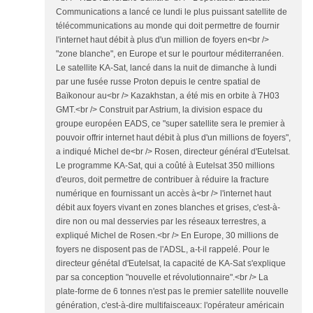
Communications a lancé ce lundi le plus puissant satellite de
télécommunications au monde qui doit permettre de fournir
l'internet haut débit à plus d'un million de foyers en<br />
"zone blanche", en Europe et sur le pourtour méditerranéen.
Le satellite KA-Sat, lancé dans la nuit de dimanche à lundi
par une fusée russe Proton depuis le centre spatial de
Baïkonour au<br /> Kazakhstan, a été mis en orbite à 7H03
GMT.<br /> Construit par Astrium, la division espace du
groupe européen EADS, ce "super satellite sera le premier à
pouvoir offrir internet haut débit à plus d'un millions de foyers",
a indiqué Michel de<br /> Rosen, directeur général d'Eutelsat.
Le programme KA-Sat, qui a coûté à Eutelsat 350 millions
d'euros, doit permettre de contribuer à réduire la fracture
numérique en fournissant un accès à<br /> l'internet haut
débit aux foyers vivant en zones blanches et grises, c'est-à-
dire non ou mal desservies par les réseaux terrestres, a
expliqué Michel de Rosen.<br /> En Europe, 30 millions de
foyers ne disposent pas de l'ADSL, a-t-il rappelé. Pour le
directeur génétal d'Eutelsat, la capacité de KA-Sat s'explique
par sa conception "nouvelle et révolutionnaire".<br /> La
plate-forme de 6 tonnes n'est pas le premier satellite nouvelle
génération, c'est-à-dire multifaisceaux: l'opérateur américain