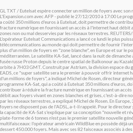
GL TXT / Eutelsat espère connecter un million de foyers avec son 
L'Expansion.com avec AFP - publié le 27/12/2010 à 17:00 Le pro
a coûté 350 millions d'euros à Eutelsat, doit permettre de contribue
fracture numérique en fournissant un accès à l'internet haut débit 
zones non ou mal desservies par les réseaux terrestres. REUTERS/
L'opérateur Eutelsat Communications a lancé ce lundi le plus puissa
télécommunications au monde qui doit permettre de fournir l'inter
plus d'un million de foyers en "zone blanche", en Europe et sur le p
méditerranéen. Le satellite KA-Sat, lancé dans la nuit de dimanche 
fusée russe Proton depuis le centre spatial de Baïkonour au Kazakh
orbite à 7H03 GMT. Construit par Astrium, la division espace du
EADS, ce "super satellite sera le premier à pouvoir offrir internet h
d'un millions de foyers", a indiqué Michel de Rosen, directeur génér
programme KA-Sat, qui a coûté à Eutelsat 350 millions d'euros, do
contribuer à réduire la fracture numérique en fournissant un accès à
débit aux foyers vivant en zones blanches et grises, c'est-à-dire n
par les réseaux terrestres, a expliqué Michel de Rosen. En Europe, 
foyers ne disposent pas de l'ADSL, a-t-il rappelé. Pour le directeur
la capacité de KA-Sat s'explique par sa conception "nouvelle et rév
plate-forme de 6 tonnes n'est pas le premier satellite nouvelle géné
multifaisceaux: l'opérateur américain WildBlue en possède déjà un, 
dessert 450.000 foyers. Mais avec ses 82 faisceaux associés à des s