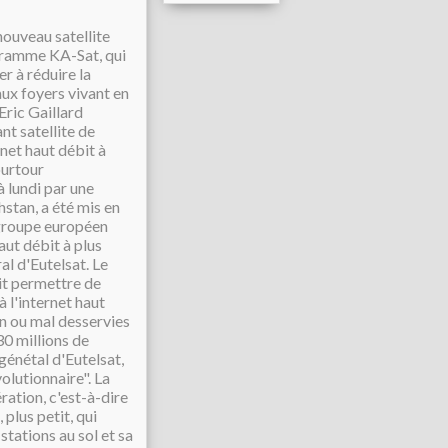
nouveau satellite
gramme KA-Sat, qui
r à réduire la
aux foyers vivant en
Eric Gaillard
nt satellite de
net haut débit à
ourtour
à lundi par une
stan, a été mis en
 groupe européen
aut débit à plus
al d'Eutelsat. Le
it permettre de
 l'internet haut
on ou mal desservies
30 millions de
 génétal d'Eutelsat,
olutionnaire". La
ration, c'est-à-dire
plus petit, qui
tations au sol et sa