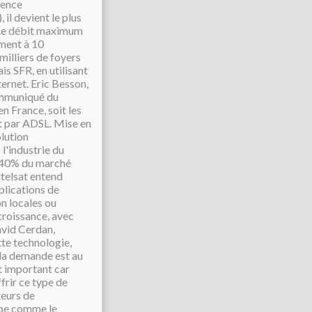
uence
 il devient le plus
 Le débit maximum
ement à 10
milliers de foyers
is SFR, en utilisant
ternet. Eric Besson,
communiqué du
n France, soit les
it par ADSL. Mise en
olution
l'industrie du
de 40% du marché
utelsat entend
plications de
on locales ou
croissance, avec
avid Cerdan,
tte technologie,
i la demande est au
t important car
frir ce type de
teurs de
upe comme le