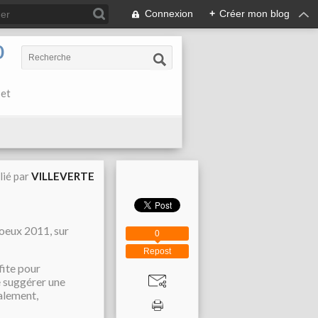
Connexion
+
Créer mon blog
0
 et
lié par
VILLEVERTE
voeux 2011, sur
0
Repost
fite pour
e suggérer une
ialement,