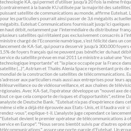
technologie KA, qui permet d'utiliser jusqu'à 20 fois la même fréq
(contrairement à la bande KU utilisée par la majorité des satellites),
puissant satellite de communications au monde, affirme Eutelsat.
pour les particuliers pourrait ainsi passer de 3,6 mégabits actuell
mégabits. Eutelsat Communications fournissait jusqu'ici quelques 
en haut débit, notamment par l'intermédiaire du distributeur frança
plusieurs satellites qui n'étaient pas exclusivement consacrés à l'in
ministre chargé de l'Economie numérique, s'est félicité dans un 
lancement de KA-Sat, qui pourra desservir jusqu'à 300.000 foyers e
1,5% de foyers français qui ne peuvent pas bénéficier du haut déb
service du satellite prévue en mai 2011 Le ministre a salué une "év
technologique importante" et "la place occupée par la France dans 
satellite (...)", Astrium et Thalès Alenia Space représentant près 
mondial de la construction de satellites de télécommunications. E
s'adresser aux particuliers mais aussi aux entreprises pour leurs ap
télésurveillance ou de vidéosurveillance, et aux chaînes de télévisi
régionales. Avec KA-Sat, l'opérateur développe un "nouvel axe de 
tout ce que cela comporte de risques et d'opportunités", estime D
analyste de Deutsche Bank. "Eutelsat n'a pas d'expérience dans ce
même si elle a déjà été éprouvée aux Etats-Unis, et il faudra voir s
rendez-vous", explique-t-il. L'analyste juge cependant ce lancemen
"Eutelsat devient le premier opérateur de télécommunications à of
service en Europe". "Nous serons bientôt suivis par d'autres opéra
télécommunications", assure une porte-parole d'Eutelsat. Un gro