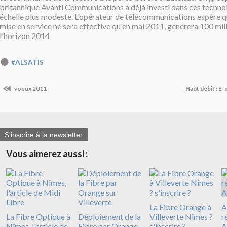
britannique Avanti Communications a déjà investi dans ces technol
échelle plus modeste. L'opérateur de télécommunications espère q
mise en service ne sera effective qu'en mai 2011, générera 100 mill
l'horizon 2014
#ALSATIS
voeux 2011
Haut débit : E-
S'inscrire à la newsletter
Vous aimerez aussi :
La Fibre Orange à
A
La Fibre Optique à
Déploiement de la
Villeverte Nîmes ?
r
Nîmes, l'article de
Fibre par Orange
s'inscrire ?
A