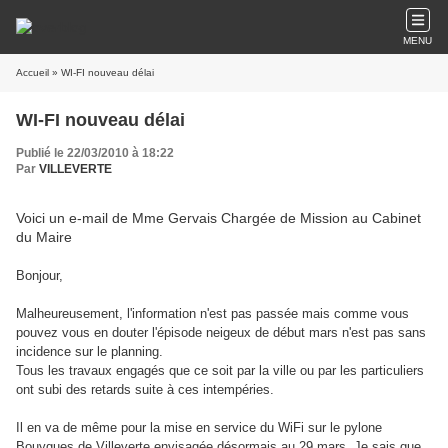
MENU
Accueil
» WI-FI nouveau délai
WI-FI nouveau délai
Publié le 22/03/2010 à 18:22
Par
VILLEVERTE
Voici un e-mail de Mme Gervais Chargée de Mission au Cabinet
du Maire
Bonjour,
Malheureusement, l'information n'est pas passée mais comme vous
pouvez vous en douter l'épisode neigeux de début mars n'est pas sans
incidence sur le planning.
Tous les travaux engagés que ce soit par la ville ou par les particuliers
ont subi des retards suite à ces intempéries.
Il en va de même pour la mise en service du WiFi sur le pylone
Bouygues de Villeverte envisagée désormais au 29 mars. Je sais que