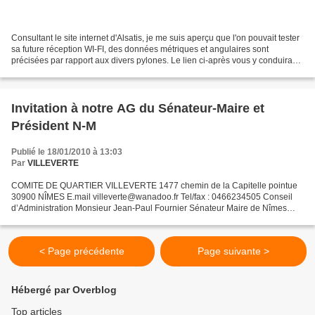
Consultant le site internet d'Alsatis, je me suis aperçu que l'on pouvait tester
sa future réception WI-FI, des données métriques et angulaires sont
précisées par rapport aux divers pylones. Le lien ci-après vous y conduira
link Sinon tapez : WWW.ALSATIS.COM...
Invitation à notre AG du Sénateur-Maire et
Président N-M
Publié le 18/01/2010 à 13:03
Par
VILLEVERTE
COMITE DE QUARTIER VILLEVERTE 1477 chemin de la Capitelle pointue
30900 NÎMES E.mail villeverte@wanadoo.fr Tel/fax : 0466234505 Conseil
d’Administration Monsieur Jean-Paul Fournier Sénateur Maire de Nîmes
Président de Nîmes Métropole Mairie de Nîmes 30030...
< Page précédente
Page suivante >
Hébergé par Overblog
Top articles