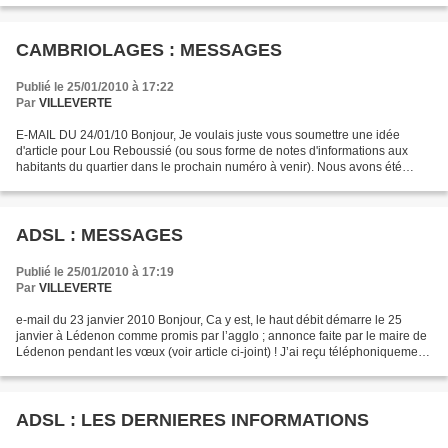
CAMBRIOLAGES : MESSAGES
Publié le 25/01/2010 à 17:22
Par
VILLEVERTE
E-MAIL DU 24/01/10 Bonjour, Je voulais juste vous soumettre une idée
d'article pour Lou Reboussié (ou sous forme de notes d'informations aux
habitants du quartier dans le prochain numéro à venir). Nous avons été
cambriolés ce 1er Janvier 2010 (j'ai publié...
ADSL : MESSAGES
Publié le 25/01/2010 à 17:19
Par
VILLEVERTE
e-mail du 23 janvier 2010 Bonjour, Ca y est, le haut débit démarre le 25
janvier à Lédenon comme promis par l’agglo ; annonce faite par le maire de
Lédenon pendant les vœux (voir article ci-joint) ! J’ai reçu téléphoniquement
les vœux de notre maire ;...
ADSL : LES DERNIERES INFORMATIONS