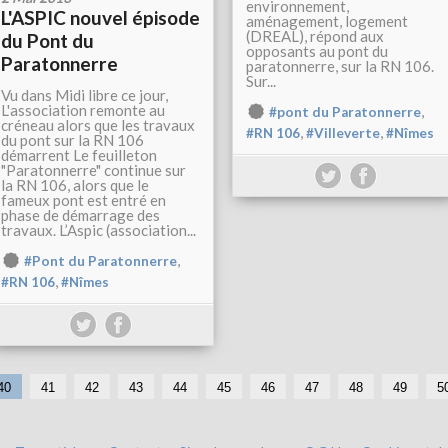
environnement,
L'ASPIC nouvel épisode
aménagement, logement
(DREAL), répond aux
du Pont du
opposants au pont du
Paratonnerre
paratonnerre, sur la RN 106.
Sur...
Vu dans Midi libre ce jour,
L'association remonte au
,
#pont du Paratonnerre
créneau alors que les travaux
,
,
#RN 106
#Villeverte
#Nîmes
du pont sur la RN 106
démarrent Le feuilleton
"Paratonnerre" continue sur
la RN 106, alors que le
fameux pont est entré en
phase de démarrage des
travaux. L’Aspic (association...
,
#Pont du Paratonnerre
,
#RN 106
#Nîmes
1
2
3
40
41
42
43
44
45
46
47
48
49
5
0
0
0