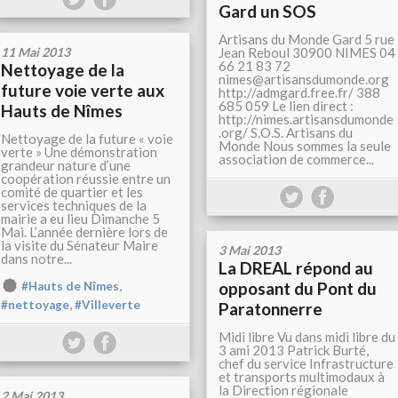
Gard un SOS
Artisans du Monde Gard 5 rue
11 Mai 2013
Jean Reboul 30900 NIMES 04
66 21 83 72
Nettoyage de la
nimes@artisansdumonde.org
future voie verte aux
http://admgard.free.fr/ 388
685 059 Le lien direct :
Hauts de Nîmes
http://nimes.artisansdumonde
.org/ S.O.S. Artisans du
Nettoyage de la future « voie
Monde Nous sommes la seule
verte » Une démonstration
association de commerce...
grandeur nature d’une
coopération réussie entre un
comité de quartier et les
services techniques de la
mairie a eu lieu Dimanche 5
Mai. L’année dernière lors de
la visite du Sénateur Maire
3 Mai 2013
dans notre...
La DREAL répond au
,
opposant du Pont du
#Hauts de Nîmes
,
#nettoyage
#Villeverte
Paratonnerre
Midi libre Vu dans midi libre du
3 ami 2013 Patrick Burté,
chef du service Infrastructure
et transports multimodaux à
la Direction régionale
2 Mai 2013