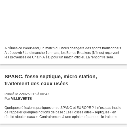
A Nîmes ce Week-end, un match qui nous changera des sports traditionnels.
A découvrir ! Le dimanche 1er mars, les Bones Breakers (Nîmes) reçoivent
les Broyeuses de Chair (Alès) pour un match officiel. La rencontre sera
précédée d’un match entre les Toxic...
SPANC, fosse septique, micro station,
traitement des eaux usées
Publié le 22/02/2015 à 00:42
Par
VILLEVERTE
Quelques réflexions pratiques entre SPANC et EUROPE ? Il n’est pas inutile
de rappeler quelques notions de base : Les Fosses dites «septiques» en
réalité «toutes eaux ». Contrairement à une opinion répandue, le traitement
biologique ne se fait pas dans...