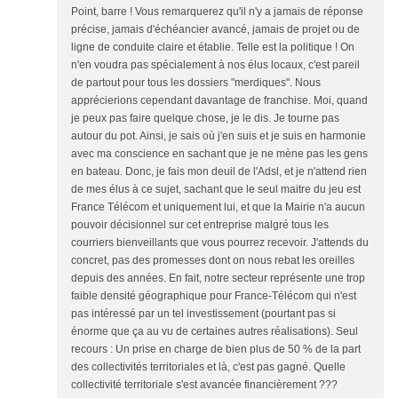
Point, barre ! Vous remarquerez qu'il n'y a jamais de réponse
précise, jamais d'échéancier avancé, jamais de projet ou de
ligne de conduite claire et établie. Telle est la politique ! On
n'en voudra pas spécialement à nos élus locaux, c'est pareil
de partout pour tous les dossiers "merdiques". Nous
apprécierions cependant davantage de franchise. Moi, quand
je peux pas faire quelque chose, je le dis. Je tourne pas
autour du pot. Ainsi, je sais où j'en suis et je suis en harmonie
avec ma conscience en sachant que je ne mène pas les gens
en bateau. Donc, je fais mon deuil de l'Adsl, et je n'attend rien
de mes élus à ce sujet, sachant que le seul maitre du jeu est
France Télécom et uniquement lui, et que la Mairie n'a aucun
pouvoir décisionnel sur cet entreprise malgré tous les
courriers bienveillants que vous pourrez recevoir. J'attends du
concret, pas des promesses dont on nous rebat les oreilles
depuis des années. En fait, notre secteur représente une trop
faible densité géographique pour France-Télécom qui n'est
pas intéressé par un tel investissement (pourtant pas si
énorme que ça au vu de certaines autres réalisations). Seul
recours : Un prise en charge de bien plus de 50 % de la part
des collectivités territoriales et là, c'est pas gagné. Quelle
collectivité territoriale s'est avancée financièrement ???