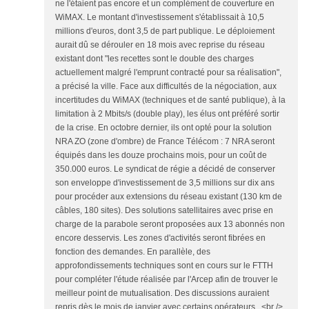
ne l'étaient pas encore et un complément de couverture en
WiMAX. Le montant d'investissement s'établissait à 10,5
millions d'euros, dont 3,5 de part publique. Le déploiement
aurait dû se dérouler en 18 mois avec reprise du réseau
existant dont "les recettes sont le double des charges
actuellement malgré l'emprunt contracté pour sa réalisation",
a précisé la ville. Face aux difficultés de la négociation, aux
incertitudes du WiMAX (techniques et de santé publique), à la
limitation à 2 Mbits/s (double play), les élus ont préféré sortir
de la crise. En octobre dernier, ils ont opté pour la solution
NRA ZO (zone d'ombre) de France Télécom : 7 NRA seront
équipés dans les douze prochains mois, pour un coût de
350.000 euros. Le syndicat de régie a décidé de conserver
son enveloppe d'investissement de 3,5 millions sur dix ans
pour procéder aux extensions du réseau existant (130 km de
câbles, 180 sites). Des solutions satellitaires avec prise en
charge de la parabole seront proposées aux 13 abonnés non
encore desservis. Les zones d'activités seront fibrées en
fonction des demandes. En parallèle, des
approfondissements techniques sont en cours sur le FTTH
pour compléter l'étude réalisée par l'Arcep afin de trouver le
meilleur point de mutualisation. Des discussions auraient
repris dès le mois de janvier avec certains opérateurs...<br />