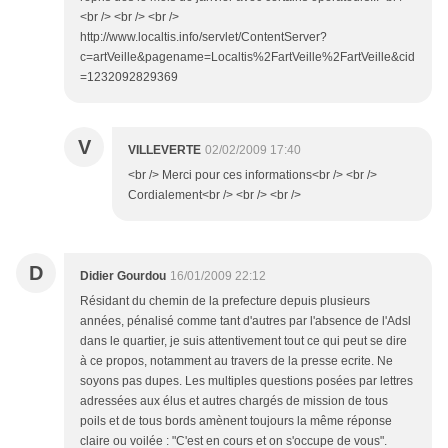
<br /> <br /> <br />
http://www.localtis.info/servlet/ContentServer?
c=artVeille&pagename=Localtis%2FartVeille%2FartVeille&cid
=1232092829369
V
VILLEVERTE
02/02/2009 17:40
<br /> Merci pour ces informations<br /> <br />
Cordialement<br /> <br /> <br />
D
Didier Gourdou
16/01/2009 22:12
Résidant du chemin de la prefecture depuis plusieurs
années, pénalisé comme tant d'autres par l'absence de l'Adsl
dans le quartier, je suis attentivement tout ce qui peut se dire
à ce propos, notamment au travers de la presse ecrite. Ne
soyons pas dupes. Les multiples questions posées par lettres
adressées aux élus et autres chargés de mission de tous
poils et de tous bords amènent toujours la même réponse
claire ou voilée : "C'est en cours et on s'occupe de vous".