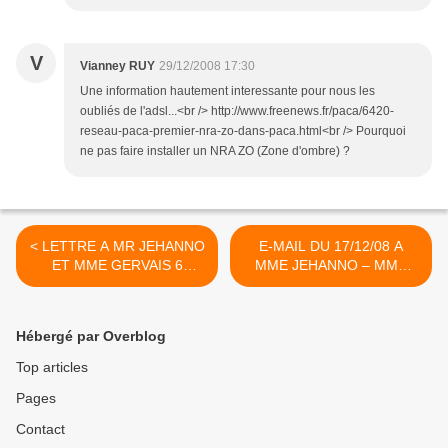
V
Vianney RUY
29/12/2008 17:30
Une information hautement interessante pour nous les
oubliés de l'adsl...<br /> http://www.freenews.fr/paca/6420-
reseau-paca-premier-nra-zo-dans-paca.html<br /> Pourquoi
ne pas faire installer un NRA ZO (Zone d'ombre) ?
< LETTRE A MR JEHANNO
E-MAIL DU 17/12/08 A
ET MME GERVAIS 6
MME JEHANNO – MME
DECEMBRE 2008
GERVIAS – MR
CHANTRIER (Mairie de
Nîmes) >
Hébergé par Overblog
Top articles
Pages
Contact