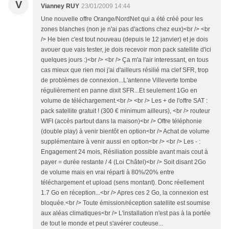
V
Vianney RUY
23/01/2009 14:44
Une nouvelle offre Orange/NordNet qui a été créé pour les
zones blanches (non je n'ai pas d'actions chez eux)<br /> <br
/> He bien c'est tout nouveau (depuis le 12 janvier) et je dois
avouer que vais tester, je dois recevoir mon pack satellite d'ici
quelques jours :)<br /> <br /> Ça m'a l'air interessant, en tous
cas mieux que rien moi j'ai d'ailleurs résilié ma clef SFR, trop
de problèmes de connexion...L'antenne Villeverte tombe
régulièrement en panne dixit SFR...Et seulement 1Go en
volume de téléchargement.<br /> <br /> Les + de l'offre SAT :
pack satellite gratuit ! (300 € minimum ailleurs), <br /> routeur
WIFI (accès partout dans la maison)<br /> Offre téléphonie
(double play) à venir bientôt en option<br /> Achat de volume
supplémentaire à venir aussi en option<br /> <br /> Les - :
Engagement 24 mois, Résiliation possible avant mais cout à
payer = durée restante / 4 (Loi Châtel)<br /> Soit disant 2Go
de volume mais en vrai réparti à 80%/20% entre
téléchargement et upload (sens montant). Donc réellement
1.7 Go en réception...<br /> Apres ces 2 Go, la connexion est
bloquée.<br /> Toute émission/réception satellite est soumise
aux aléas climatiques<br /> L'installation n'est pas à la portée
de tout le monde et peut s'avérer couteuse...