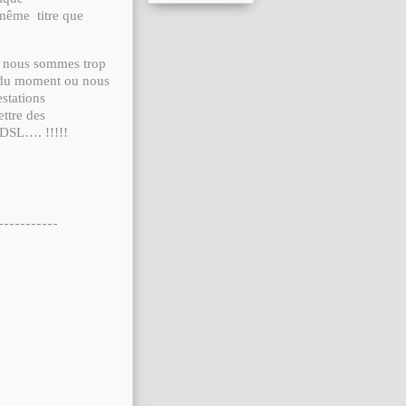
même titre que
ou nous sommes trop
ir du moment ou nous
stations
ttre des
ADSL…. !!!!!
-----------