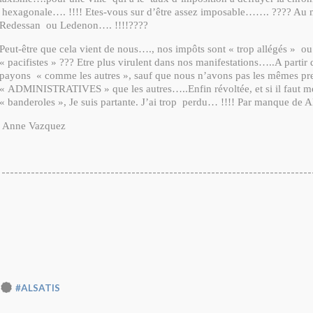
hexagonale…. !!!! Etes-vous sur d’être assez imposable……. ???? Au 
Redessan ou Ledenon…. !!!!????
Peut-être que cela vient de nous…., nos impôts sont « trop allégés » 
« pacifistes » ??? Etre plus virulent dans nos manifestations…..A part
payons « comme les autres », sauf que nous n’avons pas les mêmes pre
« ADMINISTRATIVES » que les autres…..Enfin révoltée, et si il faut me
« banderoles », Je suis partante. J’ai trop perdu… !!!! Par manque de 
Anne Vazquez
--------------------------------------------------------------------------
#ALSATIS