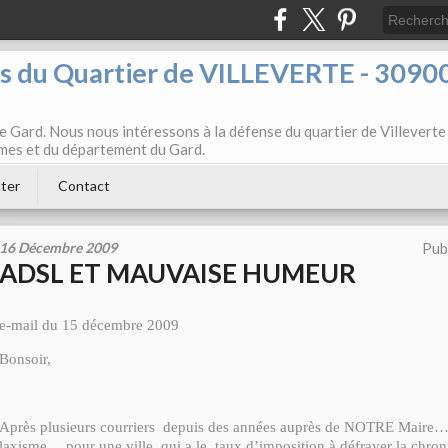
ts du Quartier de VILLEVERTE - 3090
e Gard. Nous nous intéressons à la défense du quartier de Villeverte
Nîmes et du département du Gard.
ter
Contact
16 Décembre 2009
Pub
ADSL ET MAUVAISE HUMEUR
e-mail du 15 décembre 2009
Bonsoir,
Après plusieurs courriers depuis des années auprès de NOTRE Maire….
laxisme….pour une ville qui a le taux d’imposition à défrayer la chro