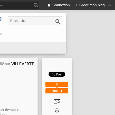
Connexion
+
Créer mon blog
0
 et
lié par
VILLEVERTE
0
Repost
et devant ce
nique