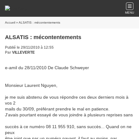
MENU
Accueil
» ALSATIS : mécontentements
ALSATIS : mécontentements
Publié le 29/11/2010 à 12:55
Par
VILLEVERTE
e-amil du 28/11/2010 De Claude Schweyer
Monsieur Laurent Nguyen,
je me suis abstenu de vous répondre ces deux derniers mois à
vos 2
mails du 30/09, préférant prendre le mal en patience.
J'avais pourtant essayé de vous joindre à plusieurs reprises sans
succès à ce numéro 08 11 955 910, sans succès... Quand on ne
peux
être joint que par un numéro payant, il faut au moins, par