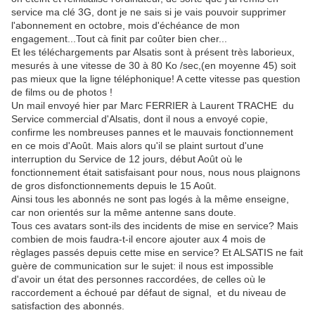
service ma clé 3G, dont je ne sais si je vais pouvoir supprimer
l'abonnement en octobre, mois d'échéance de mon
engagement...Tout cà finit par coûter bien cher...
Et les téléchargements par Alsatis sont à présent très laborieux,
mesurés à une vitesse de 30 à 80 Ko /sec,(en moyenne 45) soit
pas mieux que la ligne téléphonique! A cette vitesse pas question
de films ou de photos !
Un mail envoyé hier par Marc FERRIER à Laurent TRACHE
du
Service commercial d'Alsatis, dont il nous a envoyé copie,
confirme les nombreuses pannes et le mauvais fonctionnement
en ce mois d'Août. Mais alors qu'il se plaint surtout d'une
interruption du Service de 12 jours, début Août où le
fonctionnement était satisfaisant pour nous, nous nous plaignons
de gros disfonctionnements depuis le 15 Août.
Ainsi tous les abonnés ne sont pas logés à la même enseigne,
car non orientés sur la même antenne sans doute.
Tous ces avatars sont-ils des incidents de mise en service? Mais
combien de mois faudra-t-il encore ajouter aux 4 mois de
règlages passés depuis cette mise en service? Et ALSATIS ne fait
guère de communication sur le sujet: il nous est impossible
d'avoir un état des personnes raccordées, de celles où le
raccordement a échoué par défaut de signal,
et du niveau de
satisfaction des abonnés.