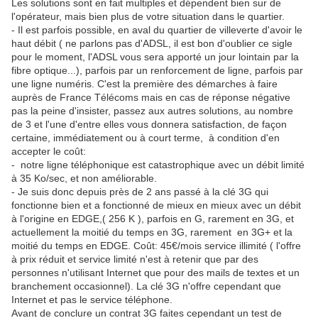
Les solutions sont en fait multiples et dépendent bien sur de
l'opérateur, mais bien plus de votre situation dans le quartier.
- Il est parfois possible, en aval du quartier de villeverte d'avoir le
haut débit ( ne parlons pas d'ADSL, il est bon d'oublier ce sigle
pour le moment, l'ADSL vous sera apporté un jour lointain par la
fibre optique...), parfois par un renforcement de ligne, parfois par
une ligne numéris. C'est la première des démarches à faire
auprès de France Télécoms mais en cas de réponse négative
pas la peine d'insister, passez aux autres solutions, au nombre
de 3 et l'une d'entre elles vous donnera satisfaction, de façon
certaine, immédiatement ou à court terme,
à condition d'en
accepter le coût:
-
notre ligne téléphonique est catastrophique avec un débit limité
à 35 Ko/sec, et non améliorable.
- Je suis donc depuis près de 2 ans passé à la clé 3G qui
fonctionne bien et a fonctionné de mieux en mieux avec un débit
à l'origine en EDGE,( 256 K ), parfois en G, rarement en 3G, et
actuellement la moitié du temps en 3G, rarement
en 3G+ et la
moitié du temps en EDGE. Coût: 45€/mois service illimité ( l'offre
à prix réduit et service limité n'est à retenir que par des
personnes n'utilisant Internet que pour des mails de textes et un
branchement occasionnel). La clé 3G n'offre cependant que
Internet et pas le service téléphone.
Avant de conclure un contrat 3G faites cependant un test de