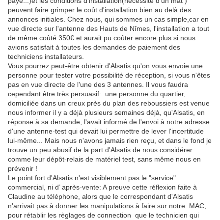
payé...)et les conditions d'installation(nécessité d'un mat )
peuvent faire grimper le coût d'installation bien au delà des
annonces initiales. Chez nous, qui sommes un cas simple,car en
vue directe sur l'antenne des Hauts de Nîmes, l'installation a tout
de même coûté 350€ et aurait pu coûter encore plus si nous
avions satisfait à toutes les demandes de paiement des
techniciens installateurs.
Vous pourrez peut-être obtenir d'Alsatis qu'on vous envoie une
personne pour tester votre possibilité de réception, si vous n'êtes
pas en vue directe de l'une des 3 antennes. Il vous faudra
cependant être très persuasif:
une personne du quartier,
domiciliée dans un creux près du plan des reboussiers est venue
nous informer il y a déjà plusieurs semaines déjà, qu'Alsatis, en
réponse à sa demande, l'avait informé de l'envoi à notre adresse
d'une antenne-test qui devait lui permettre de lever l'incertitude
lui-même... Mais nous n'avons jamais rien reçu, et dans le fond je
trouve un peu abusif de la part d'Alsatis de nous considérer
comme leur dépôt-relais de matériel test, sans même nous en
prévenir !
Le point fort d'Alsatis n'est visiblement pas le "service"
commercial, ni d’ après-vente: A preuve cette réflexion faite à
Claudine au téléphone, alors que le correspondant d'Alsatis
n'arrivait pas à donner les manipulations à faire sur notre
MAC,
pour rétablir les règlages de connection
que le technicien qui