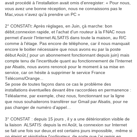
avait procédé à l'installation avait omis d'enregister: « Pour nous,
vous avez une bonne réception, nous ne connaissons pas le
Mac,vous n'avez qu'à prendre un PC »
2° CONSTATt: Après règlages, en Juin, çà marche: bon
débit,connexion rapide, et l'achat d'un routeur à la FNAC nous
permet d'avoir l'Internet ALSATIS dans toute la maison, au R/C
comme à l'étage. Pas encore de téléphone, car il nous manquait
encore le boitier nécessaire que nous avons eu par la poste
début Août,( pour un abonnement fonctionnant depuis juin) mais
compte tenu de l'incertitude quant au fonctionnement de l'Internet
par Alsatis, nous avons renoncé pour le moment à sa mise en
service, car on hésite à supprimer le service France
Télécoms/Orange...
Se pose de toutes façons dans ce cas le problème des
installations éventuelles devant être raccordées en permanence :
Téléalarme, par exemple, chez nous, fonctionnant sur la ligne
que nous souhaiterons transférer sur Gmail par Alsatis, pour ne
pas changer de numéro d’appel…
3° CONSTAT : depuis 15 jours , il y a une détérioration visible de
la liaison
ALSATIS: depuis la mi Août, la connexion sur Internet
se fait une fois sur deux,et est certains jours impossible,
même si
on éteint et réinitialise l'ordinateur, de sorte que j'ai remis en