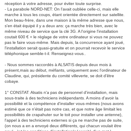
réception à votre adresse, pour éviter toute surprise.
- La parabole NORD-NET: On l'avait oubliée celle-ci, mais elle
marche à tous les coups, étant orientée directement sur satellite.
Mon beau-frère, dans une maison à la même adresse que nous,
s'en était équipé il y a deux ans: ça marche très bien, avec le
même niveau de service que la clé 3G. A l'origine l'installation
coutait 600 € + le règlage de votre ordinateur si vous ne pouvez
pas le faire vous-même. Mais depuis, la concurrence ayant joué,
l'installation serait quasi-gratuite et on pourrait recevoir le service
téléphonique semble-t-il. Renseignez-vous..
- Nous sommes raccordés à ALSATIS depuis deux mois à
présent,mais au début, méfiants, uniquement avec l'ordinateur de
Claudine, qui, présidente du comité villeverte, se doit d'être
cobaye.
1° CONSTAT: Alsatis n'a pas de personnel d'installation, mais
sous-traite à des techniciens indépendants. A moins d'avoir la
possibilité et la compétence d'installer vous-mêmes (nous avons
estimé que ce n'était pas notre cas, et que notre âge limitait les
possibilités de crapahuter sur le toit pour installer une antenne),
l'appel à des techniciens externes si ça ne marche pas de suite,
(on nous a en a envoyé deux différents, qui chacun voulait être