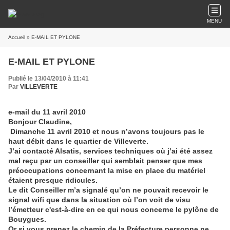
MENU
Accueil
» E-MAIL ET PYLONE
E-MAIL ET PYLONE
Publié le 13/04/2010 à 11:41
Par
VILLEVERTE
e-mail du 11 avril 2010
Bonjour Claudine,
Dimanche 11 avril 2010 et nous n’avons toujours pas le
haut débit dans le quartier de Villeverte.
J’ai contacté Alsatis, services techniques où j’ai été assez
mal reçu par un conseiller qui semblait penser que mes
préoccupations concernant la mise en place du matériel
étaient presque ridicules.
Le dit Conseiller m’a signalé qu’on ne pouvait recevoir le
signal wifi que dans la situation où l’on voit de visu
l’émetteur c'est-à-dire en ce qui nous concerne le pylône de
Bouygues.
Or si vous prenez le chemin de la Préfecture personne ne